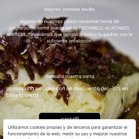
Mejores comidas Sevilla
Algunos de nuestros platos necesitan horas de
preparación, como puede ser el COCHINILLO, el LECHAZO,
ARROCES. Te pedimos que tengas previsto tu pedido con la
suficiente antelación.
Consulta nuestra carta
La resolana en casa con un descuento del -10% en
toda la carta
CARTA
Utilizamos cookies propias y de terceros para garantizar el
funcionamiento de la web, medir su uso y mejorar nuestros