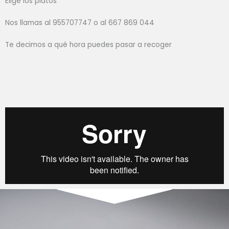
Elige los platos
Nos llamas al 955707747 o al 667 869 044
Te decimos a qué hora puedes pasar a recoger