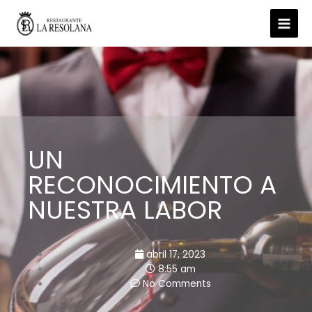
Ir
al
contenido
UN
RECONOCIMIENTO A
NUESTRA LABOR
abril 17, 2023
8:55 am
No Comments